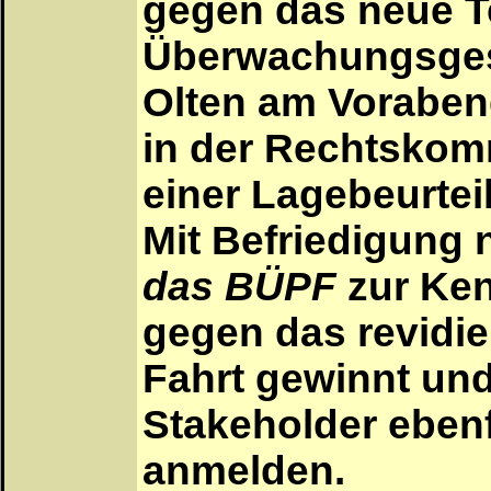
gegen das neue T
Überwachungsgese
Olten am Vorabend
in der Rechtskom
einer Lagebeurte
Mit Befriedigung
das BÜPF
zur Ken
gegen das revidi
Fahrt gewinnt und
Stakeholder ebenf
anmelden.