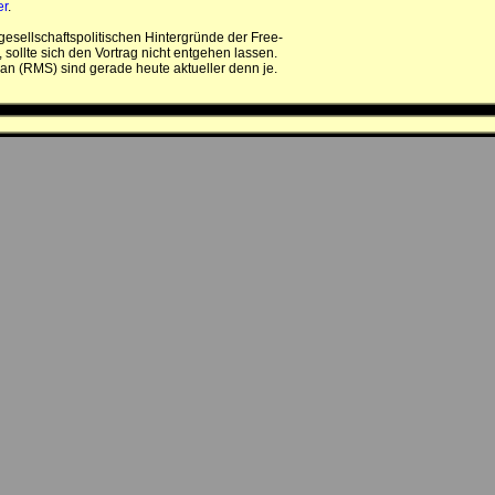
er
.
gesellschaftspolitischen Hintergründe der Free-
sollte sich den Vortrag nicht entgehen lassen.
an (RMS) sind gerade heute aktueller denn je.