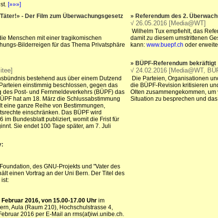
st.
[»»»]
 Täter!» - Der Film zum Überwachungsgesetz
» Referendum des 2. Überwach
√ 26.05.2016 [Media@WT]
Wilhelm Tux empfiehlt, das Refer
die Menschen mit einer tragikomischen
damit zu diesem umstrittenen Ge
ungs-Bilderreigen für das Thema Privatsphäre
kann:
www.buepf.ch
oder erweite
» BÜPF-Referendum bekräftigt
itee]
√ 24.02.2016 [Media@WT, BÜ
onsbündnis bestehend aus über einem Dutzend
Die Parteien, Organisationen un
 Parteien einstimmig beschlossen, gegen das
die BÜPF-Revision kritisieren u
 des Post- und Fernmeldeverkehrs (BÜPF) das
Olten zusammengekommen, um vor
BÜPF hat am 18. März die Schlussabstimmung
Situation zu besprechen und das
ält eine ganze Reihe von Bestimmungen,
tsrechte einschränken. Das BÜPF wird
 im Bundesblatt publiziert, womit die Frist für
nnt. Sie endet 100 Tage später, am 7. Juli
y:
Foundation, des GNU-Projekts und "Vater des
hält einen Vortrag an der Uni Bern. Der Titel des
ist:
. Februar 2016, von 15.00-17.00 Uhr
im
ern, Aula (Raum 210), Hochschulstrasse 4,
Februar 2016 per E-Mail an rms(at)iwi.unibe.ch.