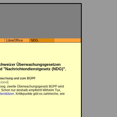
LibreOffice
NDG
Schweizer Überwachungsgesetzen
ach­rich­ten­dienst­ge­setz (NDG)".
rwachung und zum BÜPF
stand]
sog. zweite Überwachungsgesetz BÜPF wird
. Schon nur deshalb empfiehlt Wilhelm Tux,
terstützen
. Kritikpunkte gibt es zahlreiche, wie