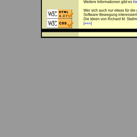
Weitere Informationen gibt es
hi
Wer sich auch nur etwas für die 
Software-Bewegung interessiert, 
Die Ideen von Richard M. Stallm
[»»»]