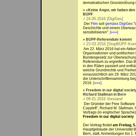
demokratischen Grundordnung i
» «Keine Angst, wir haben den
BÜPF
√ 24.05.2016 [DigiGes]
Der
Film
soll
gemäss DigiGes
"
Geschichte und einem Überwach
sensibilisieren".
[»»»]
» BÜPF-Referendum kommt
√ 23.03.2016 [StopBÜPF-Kom
Am 22. März 2016 hat ein Akti
Organisationen und politischen
Bundesgesetz zur Überwachung
Referendum zu ergreifen. Das 
in den Räten passiert und enth
welche Grundrechte und Freihei
voraussichtlich am 29. März 2016
die Unterschriftensammlung begi
2016.
[»»»]
» Freedom in our digital societ
Richard Stallman in Bern
√ 09.01.2016 Vorstand
Der Gründer der Free Software 
Copyleft", Richard M. Stallman, 
Vortrags (in englischer Sprache) 
Freedom in our digital society
Der Vortrag findet
am Freitag, 5
Hauptgebäude der Universität B
Bern, statt. Anmeldungen bis 1. 