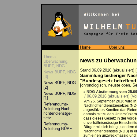
Home
Über uns
Thema
News zu Überwachun
Überwachung,
BÜPF, NDG
Stand 06.09.2016 (aktualisiert
News BÜPF, NDG
Sammlung bisheriger Nac
[3]
"Bundesgesetz betreffend 
News BÜPF, NDG
[chronologisch, neuste oben, Sei
[2]
» NDG-Abstimmung vom 25.09
News BÜPF, NDG
√ 06.09.2016 (aktualisiert) [Vo
[1]
Am 25. September 2016 wird in 
Referendums-
Nachrichtendienstgesetzes (NDG
Anleitung Nach­
abgestütztes Komitee das Refer
rich­ten­dienst­ge­
damals mit zu den Unterstützern
setz
dass dieses Gesetz in der vorg
unverhältnismässige Einschnitte
Referendums-
Bürger mit sich bringt, sondern
Anleitung BÜPF
Nachrichtendienstes (NDB) in ein
zum einen unzweckmässig und zu