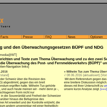
Facts
Presse
FAQ
News
Optionen
g und den Überwachungsgesetzen BÜPF und NDG
) [media@WT]
hrichten und Texte zum Thema Überwachung und zu den zwei 
die Überwachung des Post- und Fernmeldeverkehrs (BÜPF)" und "N
ten-Navigation links]
.2016
» Wilhelm Tux zum Thema Übe
rstand]
√ 08.06.2016 (aktualisiert) [Vor
der Schweiz über die Revision des
Mit dem Referendum gegen das 
) abgestimmt, gegen das ein breit
eine breitere Diskussion möglich
endum ergriffen hatte. Wilhelm Tux gehörte
dieses mit Ihrer Unterschrift zu
un
, und auch heute meinen wir - mehr denn je -,
unsere kurze Analyse zeigt.
[»»»]
eschlagenen Form nicht nur
 in die Souveränität und Freiheit der Schweizer
 darüber hinaus die Befugnisse des
er Art erweitert und der Kontrolle entzieht, die
m andern unvereinbar mit einer freiheitlich-