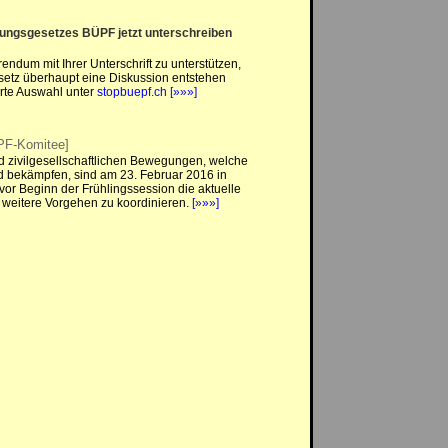
ungsgesetzes BÜPF jetzt unterschreiben
endum mit Ihrer Unterschrift zu unterstützen,
setz überhaupt eine Diskussion entstehen
rte Auswahl unter
stopbuepf.ch
[»»»]
PF-Komitee]
d zivilgesellschaftlichen Bewegungen, welche
nd bekämpfen, sind am 23. Februar 2016 in
 Beginn der Frühlingssession die aktuelle
 weitere Vorgehen zu koordinieren.
[»»»]